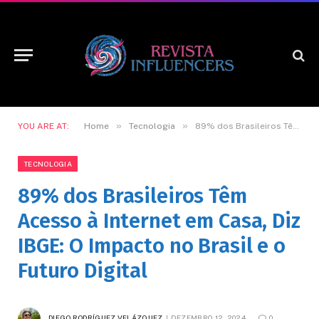
»
»
YOU ARE AT:
Home
Tecnologia
89% dos Brasileiros Têm Acesso à Internet em Casa, Diz IBGE: O Impacto no Brasil e o Futuro Digital
TECNOLOGIA
89% dos Brasileiros Têm
Acesso à Internet em Casa, Diz
IBGE: O Impacto no Brasil e o
Futuro Digital
DIEGO RODRÍGUEZ VELÁZQUEZ
DEZEMBRO 12, 2024
0