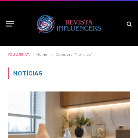
»
YOU ARE AT:
Home
Category: "Notícias"
NOTÍCIAS