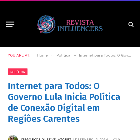
»
»
YOU ARE AT:
Home
Política
Internet para Todos: O Governo Lula Inicia Política de Conexão Digital em Regiões Carentes
POLÍTICA
Internet para Todos: O
Governo Lula Inicia Política
de Conexão Digital em
Regiões Carentes
DIEGO RODRÍGUEZ VELÁZQUEZ
DEZEMBRO 12, 2024
0