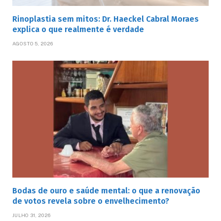
Rinoplastia sem mitos: Dr. Haeckel Cabral Moraes
explica o que realmente é verdade
AGOSTO 5, 2026
Bodas de ouro e saúde mental: o que a renovação
de votos revela sobre o envelhecimento?
JULHO 31, 2026