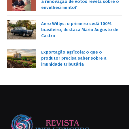
a renovação de votos revela sobre o
envelhecimento?
Aero Willys: o primeiro sedã 100%
brasileiro, destaca Mário Augusto de
Castro
Exportação agrícola: o que o
produtor precisa saber sobre a
imunidade tributária