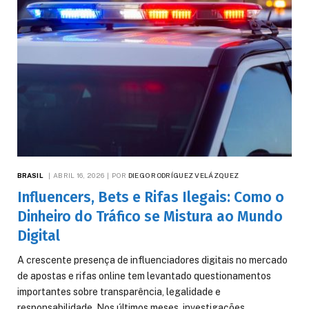
BRASIL
ABRIL 16, 2026
POR
DIEGO RODRÍGUEZ VELÁZQUEZ
Influencers, Bets e Rifas Ilegais: Como o
Dinheiro do Tráfico se Mistura ao Mundo
Digital
A crescente presença de influenciadores digitais no mercado
de apostas e rifas online tem levantado questionamentos
importantes sobre transparência, legalidade e
responsabilidade. Nos últimos meses, investigações…