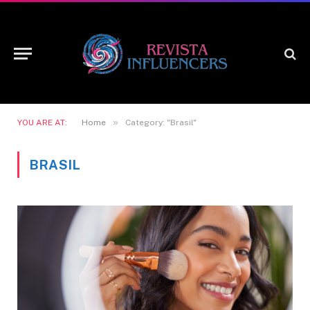
»
YOU ARE AT:
Home
Category: "Brasil"
BRASIL