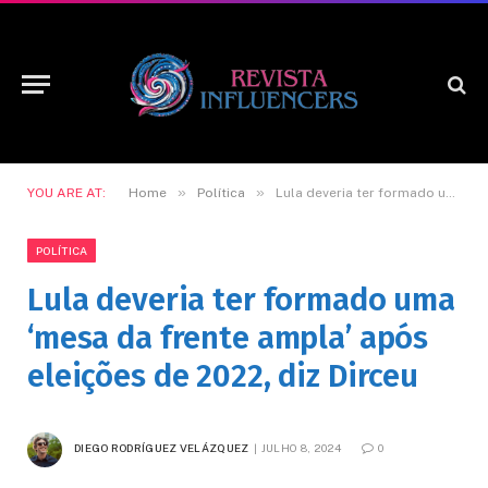
»
»
YOU ARE AT:
Home
Política
Lula deveria ter formado uma ‘mesa da frente ampla’ após eleições de 2022, diz Dirceu
POLÍTICA
Lula deveria ter formado uma
‘mesa da frente ampla’ após
eleições de 2022, diz Dirceu
DIEGO RODRÍGUEZ VELÁZQUEZ
JULHO 8, 2024
0