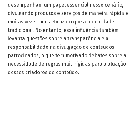
desempenham um papel essencial nesse cenário,
divulgando produtos e serviços de maneira rápida e
muitas vezes mais eficaz do que a publicidade
tradicional. No entanto, essa influência também
levanta questões sobre a transparência e a
responsabilidade na divulgação de conteúdos
patrocinados, o que tem motivado debates sobre a
necessidade de regras mais rígidas para a atuação
desses criadores de conteúdo.
Recentemente, o cenário político e social tem
pressionado por uma regulamentação mais clara
sobre a atuação dos influenciadores digitais. As
autoridades argumentam que, sem regras
específicas, consumidores podem ser expostos a
conteúdos disfarçados de opinião pessoal, quando
na verdade se trata de publicidade paga. Essa