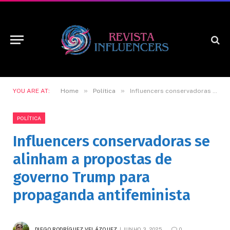
»
»
YOU ARE AT:
Home
Política
Influencers conservadoras se alinham a propostas de governo Trump para propaganda antifeminista
POLÍTICA
Influencers conservadoras se
alinham a propostas de
governo Trump para
propaganda antifeminista
DIEGO RODRÍGUEZ VELÁZQUEZ
JUNHO 3, 2025
0