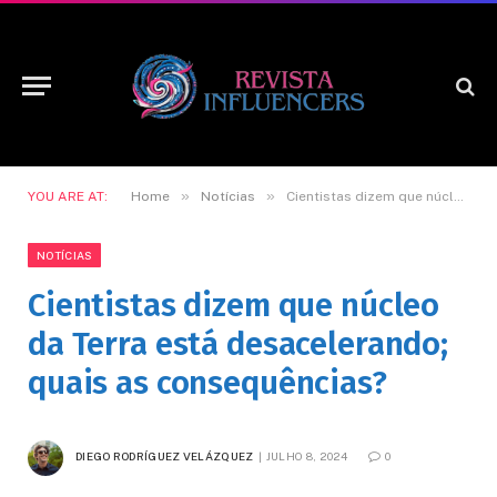
»
»
YOU ARE AT:
Home
Notícias
Cientistas dizem que núcleo da Terra está desacelerando; quais as consequências?
NOTÍCIAS
Cientistas dizem que núcleo
da Terra está desacelerando;
quais as consequências?
DIEGO RODRÍGUEZ VELÁZQUEZ
JULHO 8, 2024
0