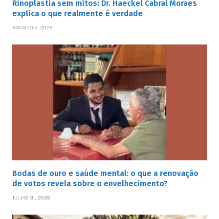
Rinoplastia sem mitos: Dr. Haeckel Cabral Moraes
explica o que realmente é verdade
AGOSTO 5, 2026
Bodas de ouro e saúde mental: o que a renovação
de votos revela sobre o envelhecimento?
JULHO 31, 2026