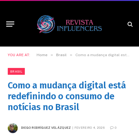
»
»
YOU ARE AT:
Home
Brasil
Como a mudança digital está redefinindo o consumo de notícias no Brasil
BRASIL
Como a mudança digital está
redefinindo o consumo de
notícias no Brasil
DIEGO RODRÍGUEZ VELÁZQUEZ
FEVEREIRO 4, 2026
0