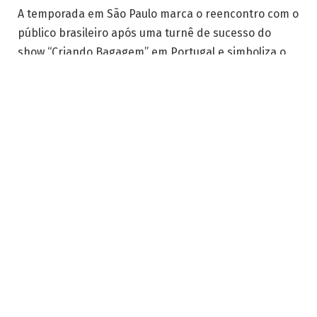
A temporada em São Paulo marca o reencontro com o
público brasileiro após uma turnê de sucesso do
show “Criando Bagagem” em Portugal e simboliza o
início de uma agenda que deve percorrer diferentes
regiões do país ao longo do ano. Produzido pela
Non
Stop
, o projeto reforça a capacidade de
Whindersson de se reinventar sem perder a essência
que o tornou um fenômeno.
Para o humorista, o retorno aos palcos brasileiros
tem um significado especial. “
Começar 2026 em São
Paulo é massa demais. É onde tudo acontece, onde o
público é exigente e responde na hora. O show é para
rir, pensar um pouco e sair mais leve. Pelo menos, é o
plano
”, comenta ele.
O início da nova turnê acontece após um ano