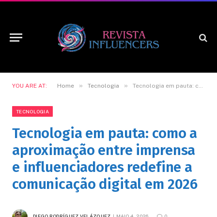
»
»
YOU ARE AT:
Home
Tecnologia
Tecnologia em pauta: como a aproximação entre imprensa e influenciadores redefine a comunicação digital em 2026
TECNOLOGIA
Tecnologia em pauta: como a
aproximação entre imprensa
e influenciadores redefine a
comunicação digital em 2026
DIEGO RODRÍGUEZ VELÁZQUEZ
MAIO 4, 2026
0