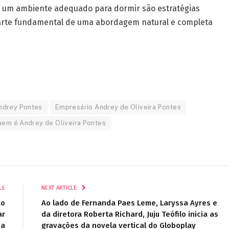
iar um ambiente adequado para dormir são estratégias
 parte fundamental de uma abordagem natural e completa
ndrey Pontes
Empresário Andrey de Oliveira Pontes
em é Andrey de Oliveira Pontes
LE
NEXT ARTICLE
ão
Ao lado de Fernanda Paes Leme, Laryssa Ayres e
ar
da diretora Roberta Richard, Juju Teófilo inicia as
na
gravações da novela vertical do Globoplay