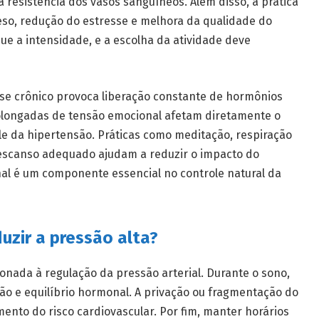
a resistência dos vasos sanguíneos. Além disso, a prática
peso, redução do estresse e melhora da qualidade do
ue a intensidade, e a escolha da atividade deve
sse crônico provoca liberação constante de hormônios
rolongadas de tensão emocional afetam diretamente o
ole da hipertensão. Práticas como meditação, respiração
 descanso adequado ajudam a reduzir o impacto do
nal é um componente essencial no controle natural da
uzir a pressão alta?
onada à regulação da pressão arterial. Durante o sono,
ão e equilíbrio hormonal. A privação ou fragmentação do
ento do risco cardiovascular. Por fim, manter horários