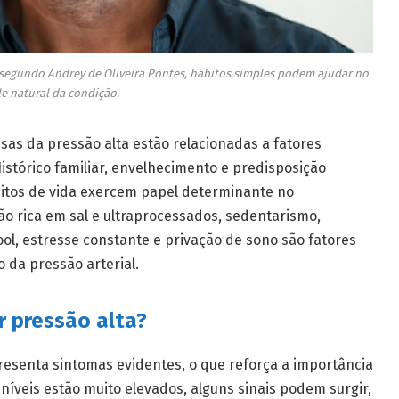
, segundo Andrey de Oliveira Pontes, hábitos simples podem ajudar no
e natural da condição.
usas da pressão alta estão relacionadas a fatores
stórico familiar, envelhecimento e predisposição
bitos de vida exercem papel determinante no
o rica em sal e ultraprocessados, sedentarismo,
ol, estresse constante e privação de sono são fatores
 da pressão arterial.
r pressão alta?
resenta sintomas evidentes, o que reforça a importância
níveis estão muito elevados, alguns sinais podem surgir,