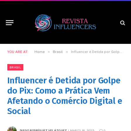
»
»
YOU ARE AT:
Home
Brasil
Influencer é Detida por Golpe do Pix: Como a Prática Vem Afetando o Comércio Digital e Social
BRASIL
Influencer é Detida por Golpe
do Pix: Como a Prática Vem
Afetando o Comércio Digital e
Social
DIEGO RODRÍGUEZ VELÁZQUEZ
MARÇO 18, 2025
0