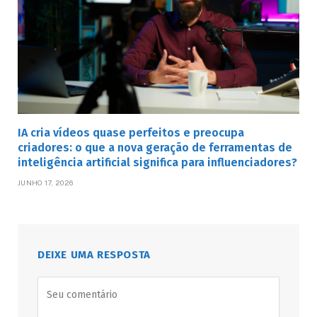
IA cria vídeos quase perfeitos e preocupa
criadores: o que a nova geração de ferramentas de
inteligência artificial significa para influenciadores?
JUNHO 17, 2026
DEIXE UMA RESPOSTA