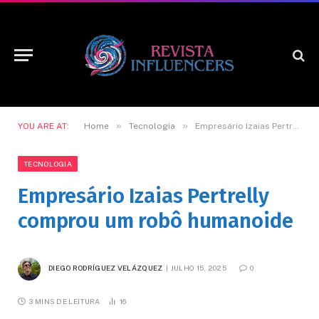
»
»
YOU ARE AT:
Home
Tecnologia
Empresário Izaias Pertrelly comprou um robô humanoide
TECNOLOGIA
Empresário Izaias Pertrelly
comprou um robô humanoide
DIEGO RODRÍGUEZ VELÁZQUEZ
JULHO 15, 2025
0
3 MINS DE LEITURA
16