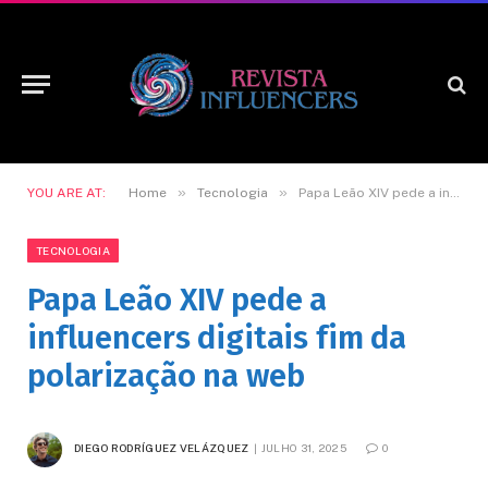
»
»
YOU ARE AT:
Home
Tecnologia
Papa Leão XIV pede a influencers digitais fim da polarização na web
TECNOLOGIA
Papa Leão XIV pede a
influencers digitais fim da
polarização na web
DIEGO RODRÍGUEZ VELÁZQUEZ
JULHO 31, 2025
0