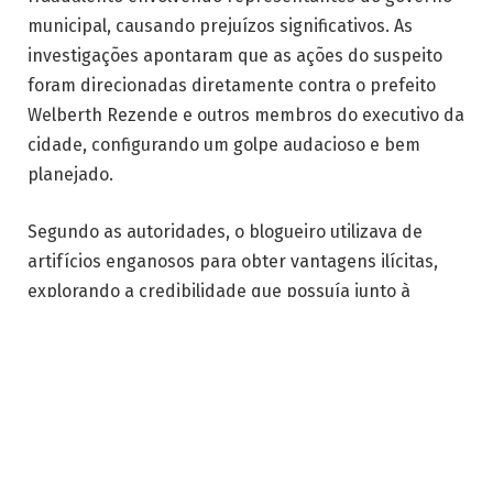
municipal, causando prejuízos significativos. As
investigações apontaram que as ações do suspeito
foram direcionadas diretamente contra o prefeito
Welberth Rezende e outros membros do executivo da
cidade, configurando um golpe audacioso e bem
planejado.
Segundo as autoridades, o blogueiro utilizava de
artifícios enganosos para obter vantagens ilícitas,
explorando a credibilidade que possuía junto à
população e aos órgãos públicos. A polícia recebeu
denúncias anônimas que desencadearam as
diligências e culminaram na prisão do indivíduo em
um momento em que ele tentava concretizar a
fraude. A repercussão do caso gerou preocupação
entre os gestores da prefeitura, que reforçaram o