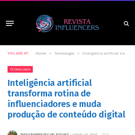
»
»
YOU ARE AT:
Home
Tecnologia
Inteligência artificial transforma rotina de influenciadores e muda produção de conteúdo digital
TECNOLOGIA
Inteligência artificial
transforma rotina de
influenciadores e muda
produção de conteúdo digital
DIEGO RODRÍGUEZ VELÁZQUEZ
JUNHO 25, 2026
0