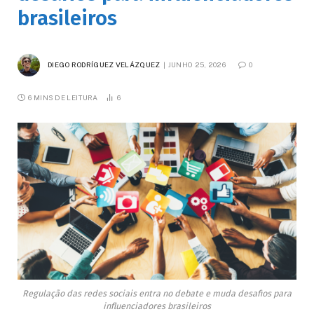
brasileiros
DIEGO RODRÍGUEZ VELÁZQUEZ
JUNHO 25, 2026
0
6 MINS DE LEITURA
6
Regulação das redes sociais entra no debate e muda desafios para
influenciadores brasileiros