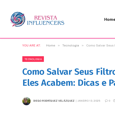
Hom
»
»
YOU ARE AT:
Home
Tecnologia
Como Salvar Seus 
TECNOLOGIA
Como Salvar Seus Filt
Eles Acabem: Dicas e 
DIEGO RODRÍGUEZ VELÁZQUEZ
JANEIRO 13, 2025
0