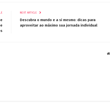
LE
NEXT ARTICLE
ue
Descubra o mundo e a si mesmo: dicas para
se
aproveitar ao máximo sua jornada individual
os