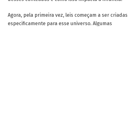
Agora, pela primeira vez, leis começam a ser criadas
especificamente para esse universo. Algumas
propostas determinam que parte dos rendimentos
gerados por vídeos com crianças deve ser
obrigatoriamente reservada para elas, garantindo
compensação justa pelo tempo e exposição.
Outra medida relevante assegura que, quando
atingirem a maioridade, os jovens possam exigir a
remoção definitiva de conteúdos que os exponham e
com os quais já não se identifiquem. Trata-se de um
reconhecimento de que a presença digital
involuntária pode afetar autoestima, privacidade e
oportunidades futuras.