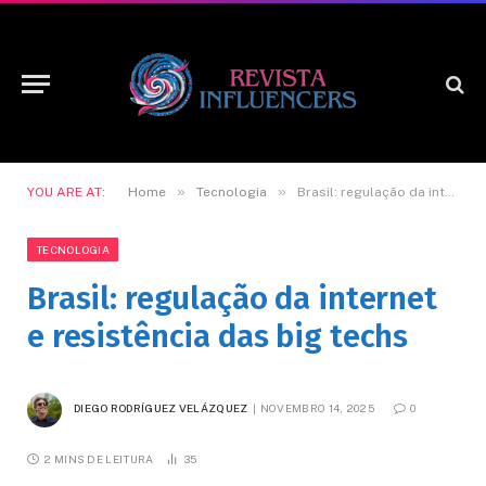
»
»
YOU ARE AT:
Home
Tecnologia
Brasil: regulação da internet e resistência das big techs
TECNOLOGIA
Brasil: regulação da internet
e resistência das big techs
DIEGO RODRÍGUEZ VELÁZQUEZ
NOVEMBRO 14, 2025
0
2 MINS DE LEITURA
35