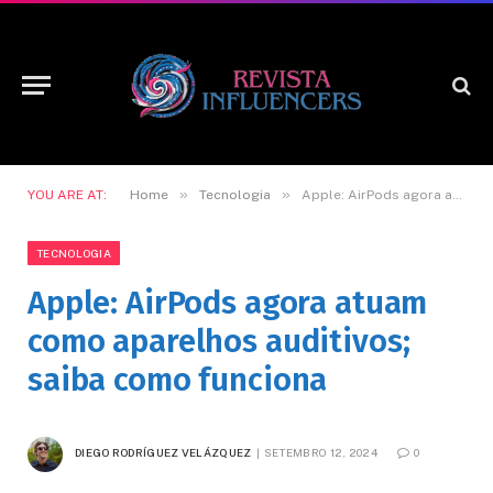
»
»
YOU ARE AT:
Home
Tecnologia
Apple: AirPods agora atuam como aparelhos auditivos; saiba como funciona
TECNOLOGIA
Apple: AirPods agora atuam
como aparelhos auditivos;
saiba como funciona
DIEGO RODRÍGUEZ VELÁZQUEZ
SETEMBRO 12, 2024
0