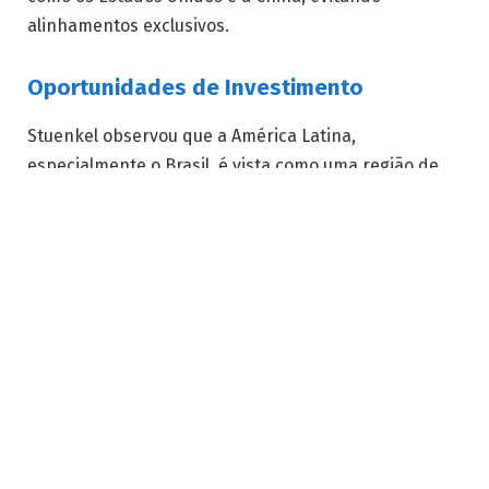
alinhamentos exclusivos.
Oportunidades de Investimento
Stuenkel observou que a América Latina,
especialmente o Brasil, é vista como uma região de
baixo risco político, atraindo investidores de diversas
partes do mundo. Ele mencionou que muitos
investidores da Europa, Estados Unidos e China estão
buscando diversificar seus portfólios devido à
instabilidade em outras regiões, como o Leste
Europeu e o Oriente Médio.
Desafios e Potencial Brasileiro
Durante a conversa, Menin e Stuenkel discutiram a
necessidade de políticas públicas que abordem