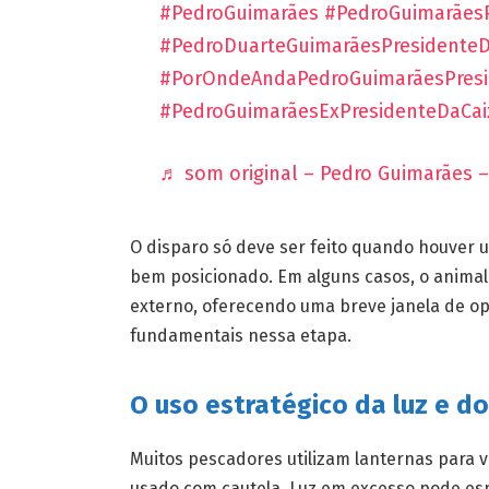
#PedroGuimarães
#PedroGuimarãesP
#PedroDuarteGuimarãesPresidenteD
#PorOndeAndaPedroGuimarãesPresi
#PedroGuimarãesExPresidenteDaCai
♬ som original – Pedro Guimarães 
O disparo só deve ser feito quando houver um
bem posicionado. Em alguns casos, o animal
externo, oferecendo uma breve janela de op
fundamentais nessa etapa.
O uso estratégico da luz e d
Muitos pescadores utilizam lanternas para ve
usado com cautela. Luz em excesso pode esp