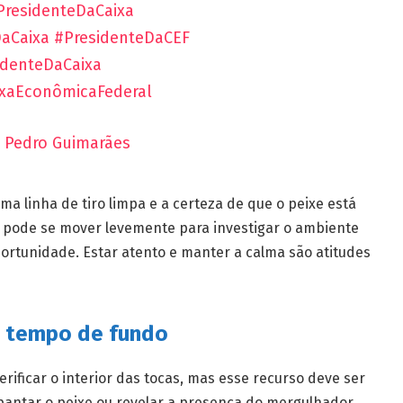
residenteDaCaixa
aCaixa
#PresidenteDaCEF
denteDaCaixa
xaEconômicaFederal
– Pedro Guimarães
a linha de tiro limpa e a certeza de que o peixe está
 pode se mover levemente para investigar o ambiente
ortunidade. Estar atento e manter a calma são atitudes
o tempo de fundo
rificar o interior das tocas, mas esse recurso deve ser
antar o peixe ou revelar a presença do mergulhador.