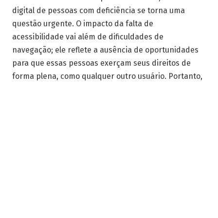
digital de pessoas com deficiência se torna uma
questão urgente. O impacto da falta de
acessibilidade vai além de dificuldades de
navegação; ele reflete a ausência de oportunidades
para que essas pessoas exerçam seus direitos de
forma plena, como qualquer outro usuário. Portanto,
é imperativo refletir sobre as barreiras que ainda
existem na web e como podemos promover a
inclusão digital de maneira mais eficaz.
Veridiana Parahyba Campos, especialista em
acessibilidade digital, enfatiza que a internet deve
ser um espaço de autonomia para todas as pessoas,
independentemente de suas condições físicas ou
cognitivas. A acessibilidade digital vai além da
simples adaptação de sites e plataformas para que