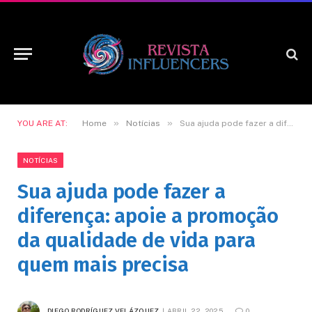
»
»
YOU ARE AT:
Home
Notícias
Sua ajuda pode fazer a diferença: apoie a promoção da qualidade de vida para quem mais precisa
NOTÍCIAS
Sua ajuda pode fazer a
diferença: apoie a promoção
da qualidade de vida para
quem mais precisa
DIEGO RODRÍGUEZ VELÁZQUEZ
ABRIL 22, 2025
0