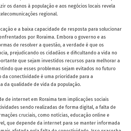
ir os danos à população e aos negócios locais revela
 telecomunicações regional.
icação e a baixa capacidade de resposta para solucionar
enfrentados por Roraima. Embora o governo e as
rmas de resolver a questão, a verdade é que os
ia, prejudicando os cidadãos e dificultando a vida no
portante que sejam investidos recursos para melhorar a
antindo que esses problemas sejam evitados no futuro
o da conectividade é uma prioridade para a
a da qualidade de vida da população.
ade de internet em Roraima tem implicações sociais
ividades sendo realizadas de forma digital, a falta de
rmações cruciais, como notícias, educação online e
ável, que depende da internet para se manter informada
 mais afetada pela falta de conectividade. Isso exacerba