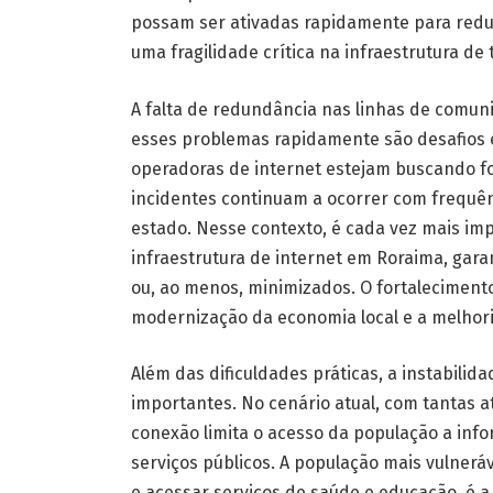
possam ser ativadas rapidamente para reduz
uma fragilidade crítica na infraestrutura de
A falta de redundância nas linhas de comun
esses problemas rapidamente são desafios 
operadoras de internet estejam buscando fo
incidentes continuam a ocorrer com frequênc
estado. Nesse contexto, é cada vez mais im
infraestrutura de internet em Roraima, gar
ou, ao menos, minimizados. O fortaleciment
modernização da economia local e a melhori
Além das dificuldades práticas, a instabilid
importantes. No cenário atual, com tantas at
conexão limita o acesso da população a info
serviços públicos. A população mais vulner
e acessar serviços de saúde e educação, é a