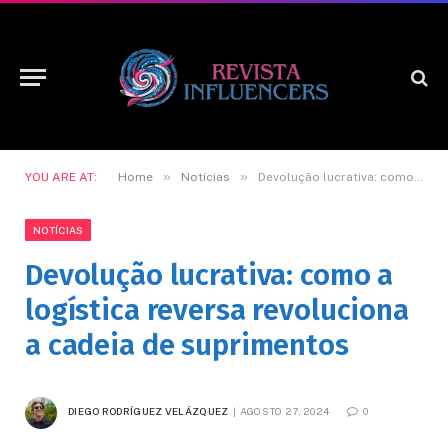
»
»
YOU ARE AT:
Home
Notícias
Devolução lucrativa: como a logística reversa revoluciona a cadeia de suprimentos
NOTÍCIAS
Devolução lucrativa: como a
logística reversa revoluciona
a cadeia de suprimentos
DIEGO RODRÍGUEZ VELÁZQUEZ
AGOSTO 27, 2024
0