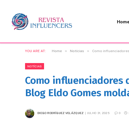
Hom
»
»
YOU ARE AT:
Home
Notícias
Como influenciadores
NOTÍCIAS
Como influenciadores d
Blog Eldo Gomes mold
DIEGO RODRÍGUEZ VELÁZQUEZ
JULHO 31, 2025
0