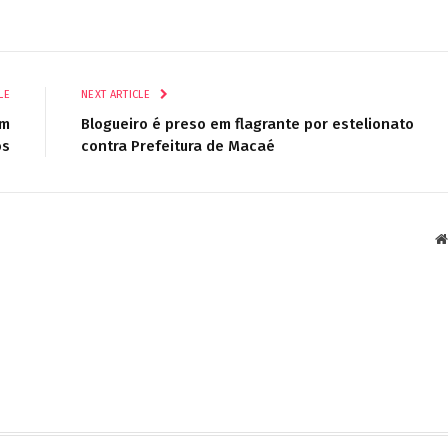
LE
NEXT ARTICLE
om
Blogueiro é preso em flagrante por estelionato
os
contra Prefeitura de Macaé