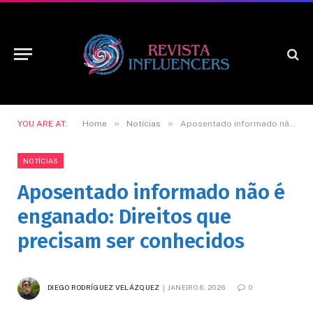
»
»
YOU ARE AT:
Home
Notícias
Aposentado informado não é enganado: Direitos que precisam ser conhecidos
NOTÍCIAS
Aposentado informado não é
enganado: Direitos que
precisam ser conhecidos
DIEGO RODRÍGUEZ VELÁZQUEZ
JANEIRO 6, 2026
0