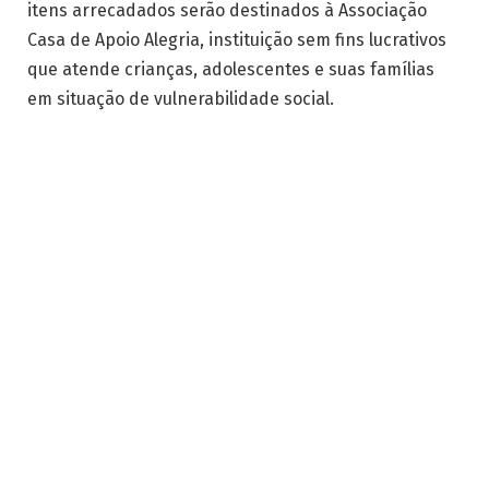
itens arrecadados serão destinados à Associação
Casa de Apoio Alegria, instituição sem fins lucrativos
que atende crianças, adolescentes e suas famílias
em situação de vulnerabilidade social.
Durante o encontro, os fãs terão a oportunidade de
interagir com Jaque Sobrinho e registrar o momento
com fotos, em uma ação que une proximidade com o
público e responsabilidade social.
Non Stop
Non Stop Produções
O que aconteceu com Non Stop Produções
Quem é Non Stop Produções
Tudo sobre Non Stop Produções