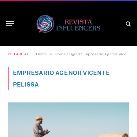
»
YOU ARE AT:
Home
Posts Tagged "Empresario Agenor Vicente Pelissa"
EMPRESARIO AGENOR VICENTE
PELISSA